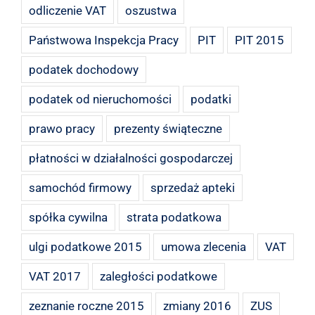
odliczenie VAT
oszustwa
Państwowa Inspekcja Pracy
PIT
PIT 2015
podatek dochodowy
podatek od nieruchomości
podatki
prawo pracy
prezenty świąteczne
płatności w działalności gospodarczej
samochód firmowy
sprzedaż apteki
spółka cywilna
strata podatkowa
ulgi podatkowe 2015
umowa zlecenia
VAT
VAT 2017
zaległości podatkowe
zeznanie roczne 2015
zmiany 2016
ZUS