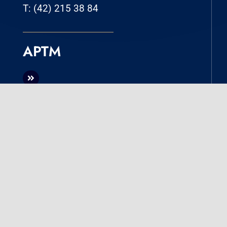
T: (42) 215 38 84
APTM
Na skróty
Aktualności
Oferta
O Kancelarii