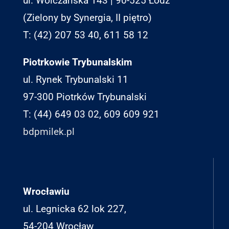
ul. Wólczańska 143 | 90-525 Łódź
(Zielony by Synergia, II piętro)
T: (42) 207 53 40, 611 58 12
Piotrkowie Trybunalskim
ul. Rynek Trybunalski 11
97-300 Piotrków Trybunalski
T: (44) 649 03 02, 609 609 921
bdpmilek.pl
Wrocławiu
ul. Legnicka 62 lok 227,
54-204 Wrocław