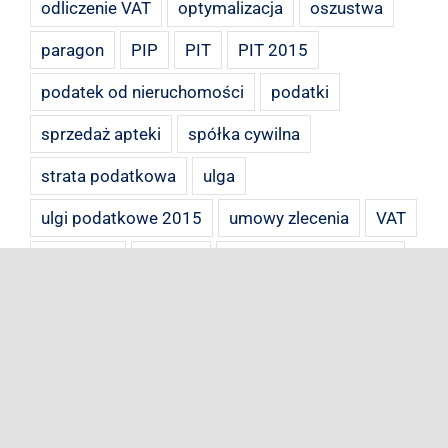
odliczenie VAT
optymalizacja
oszustwa
paragon
PIP
PIT
PIT 2015
podatek od nieruchomości
podatki
sprzedaż apteki
spółka cywilna
strata podatkowa
ulga
ulgi podatkowe 2015
umowy zlecenia
VAT
VAT 2017
wnioski
zaległości podatkowe
zeznanie roczne 2015
ZUS
zwrot towaru