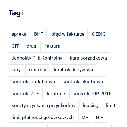
Tagi
apteka
BHP
błąd w fakturze
CEDIG
CIT
długi
faktura
Jednolity Plik Kontrolny
kara porządkowa
kary
kontrola
kontrola krzyżowa
kontrola podatkowa
kontrola skarbowa
kontrola ZUS
kontrole
kontrole PIP 2016
koszty uzyskania przychodów
leasing
limit
limit płatności gotówkowych
MF
NIP