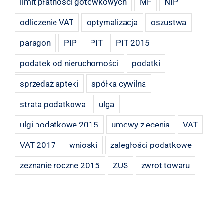
limit płatności gotówkowych
MF
NIP
odliczenie VAT
optymalizacja
oszustwa
paragon
PIP
PIT
PIT 2015
podatek od nieruchomości
podatki
sprzedaż apteki
spółka cywilna
strata podatkowa
ulga
ulgi podatkowe 2015
umowy zlecenia
VAT
VAT 2017
wnioski
zaległości podatkowe
zeznanie roczne 2015
ZUS
zwrot towaru