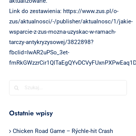
aktualizowane.
Link do zestawienia:
https://www.zus.pl/o-
zus/aktualnosci/-/publisher/aktualnosc/1/jakie-
wsparcie-z-zus-mozna-uzyskac-w-ramach-
tarczy-antykryzysowej/3822898?
fbclid=IwAR2uPSo_3et-
fmRkGWzzrCir1QlTaEgQYvDCVyFUxnPXPwEaq1
Szukaj
Ostatnie wpisy
Chicken Road Game – Rýchle‑hit Crash