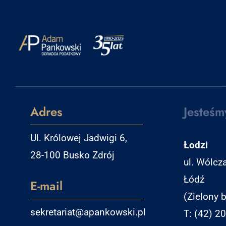
Adres
Jesteśm
Ul. Królowej Jadwigi 6,
Łodzi
28-100 Busko Zdrój
ul. Wólcz
Łódź
E-mail
(Zielony b
sekretariat@apankowski.pl
T: (42) 2