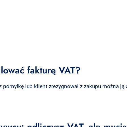
ulować fakturę VAT?
z pomyłkę lub klient zrezygnował z zakupu można ją a
bywcy: odliczysz VAT, ale musi