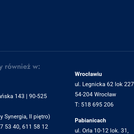
y również w:
Wrocławiu
ul. Legnicka 62 lok 227
54-204 Wrocław
ańska 143 | 90-525
T: 518 695 206
y Synergia, II piętro)
Pabianicach
07 53 40, 611 58 12
ul. Orla 10-12 lok. 31,