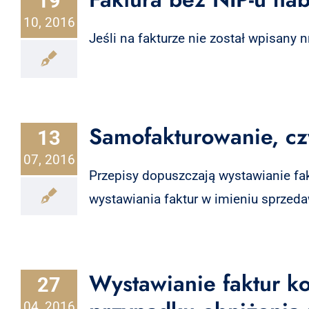
19
10, 2016
Jeśli na fakturze nie został wpisany 
Samofakturowanie, cz
13
07, 2016
Przepisy dopuszczają wystawianie f
wystawiania faktur w imieniu sprzedawc
Wystawianie faktur k
27
04, 2016