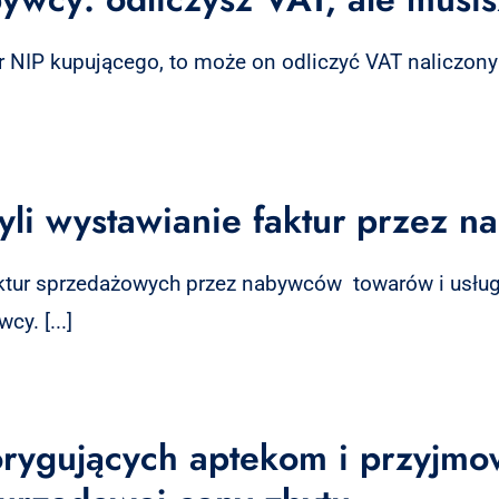
nr NIP kupującego, to może on odliczyć VAT naliczony i
yli wystawianie faktur przez 
aktur sprzedażowych przez nabywców towarów i usłu
y. [...]
orygujących aptekom i przyjmo