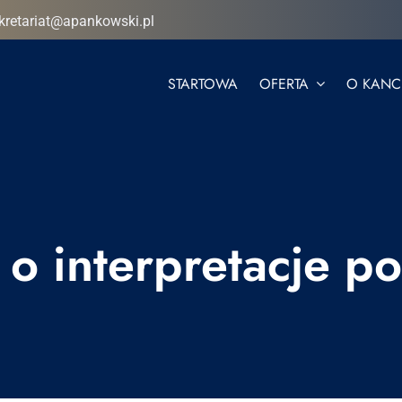
kretariat@apankowski.pl
STARTOWA
OFERTA
O KANCE
 o interpretacje p