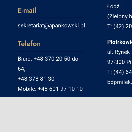
Łódź
E-mail
(Zielony b
sekretariat@apankowski.pl
T: (42) 2
Telefon
Piotrkowi
ul. Rynek
Biuro: +48 370-20-50 do
97-300 Pi
64,
T: (44) 6
+48 378-81-30
bdpmilek.
Mobile: +48 601-97-10-10