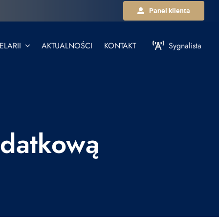
Panel klienta
LARII
AKTUALNOŚCI
KONTAKT
Sygnalista
odatkową