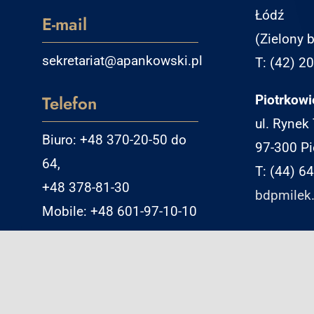
Łódź
E-mail
(Zielony b
sekretariat@apankowski.pl
T: (42) 2
Telefon
Piotrkowi
ul. Rynek
Biuro: +48 370-20-50 do
97-300 Pi
64,
T: (44) 6
+48 378-81-30
bdpmilek.
Mobile: +48 601-97-10-10