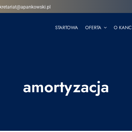
kretariat@apankowski.pl
STARTOWA
OFERTA
O KANCE
amortyzacja