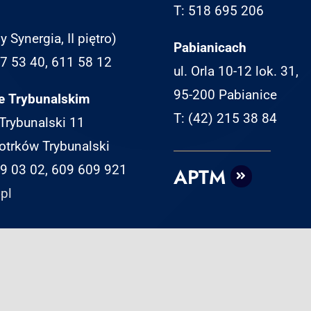
T: 518 695 206
y Synergia, II piętro)
Pabianicach
07 53 40, 611 58 12
ul. Orla 10-12 lok. 31,
95-200 Pabianice
e Trybunalskim
T: (42) 215 38 84
 Trybunalski 11
otrków Trybunalski
49 03 02, 609 609 921
APTM
pl
© Copyright 2025 | Adam Pankowski
Kancelaria Doradztwa Podatkowego | Wykonanie:
TaxPR