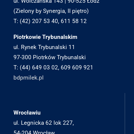
ul. Wólczańska 143 | 90-525 Łódź
(Zielony by Synergia, II piętro)
T: (42) 207 53 40, 611 58 12
Piotrkowie Trybunalskim
ul. Rynek Trybunalski 11
97-300 Piotrków Trybunalski
T: (44) 649 03 02, 609 609 921
bdpmilek.pl
Wrocławiu
ul. Legnicka 62 lok 227,
54-204 Wrocław