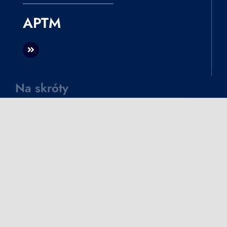
APTM
Na skróty
Aktualności
Oferta
O Kancelarii
Kontakt