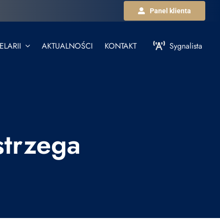
Panel klienta
LARII
AKTUALNOŚCI
KONTAKT
Sygnalista
strzega