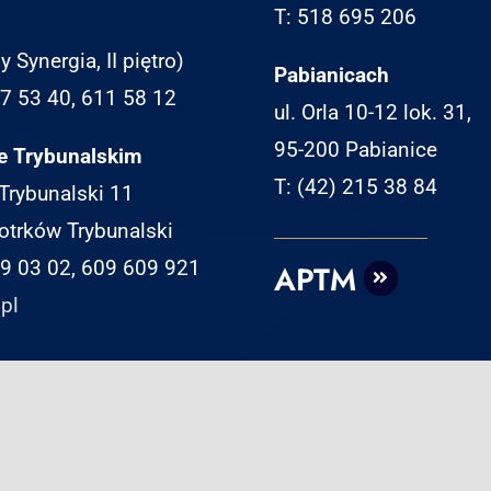
T: 518 695 206
y Synergia, II piętro)
Pabianicach
07 53 40, 611 58 12
ul. Orla 10-12 lok. 31,
95-200 Pabianice
e Trybunalskim
T: (42) 215 38 84
 Trybunalski 11
otrków Trybunalski
49 03 02, 609 609 921
APTM
pl
© Copyright 2025 | Adam Pankowski
Kancelaria Doradztwa Podatkowego | Wykonanie:
TaxPR