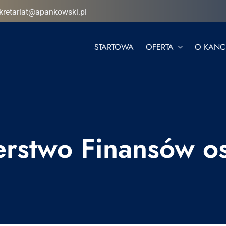
kretariat@apankowski.pl
STARTOWA
OFERTA
O KANCE
erstwo Finansów o