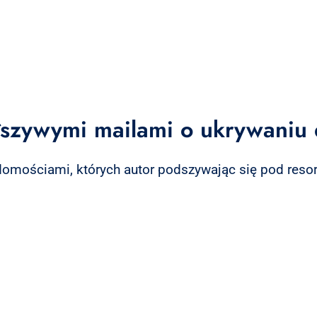
ałszywymi mailami o ukrywani
omościami, których autor podszywając się pod resor