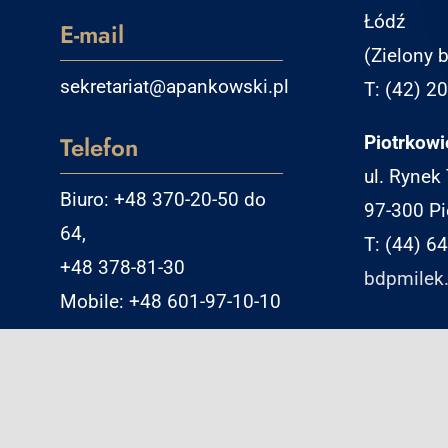
Łódź
E-mail
(Zielony b
sekretariat@apankowski.pl
T: (42) 2
Telefon
Piotrkowi
ul. Rynek
Biuro: +48 370-20-50 do
97-300 Pi
64,
T: (44) 6
+48 378-81-30
bdpmilek.
Mobile: +48 601-97-10-10