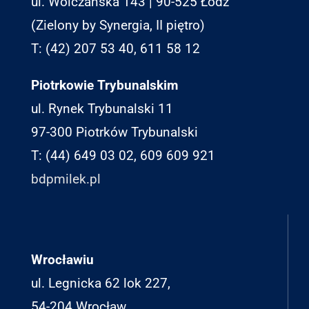
ul. Wólczańska 143 | 90-525 Łódź
(Zielony by Synergia, II piętro)
T: (42) 207 53 40, 611 58 12
Piotrkowie Trybunalskim
ul. Rynek Trybunalski 11
97-300 Piotrków Trybunalski
T: (44) 649 03 02, 609 609 921
bdpmilek.pl
Wrocławiu
ul. Legnicka 62 lok 227,
54-204 Wrocław