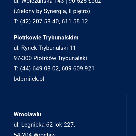
ul. Wólczańska 143 | 90-525 Łódź
(Zielony by Synergia, II piętro)
T: (42) 207 53 40, 611 58 12
Piotrkowie Trybunalskim
ul. Rynek Trybunalski 11
97-300 Piotrków Trybunalski
T: (44) 649 03 02, 609 609 921
bdpmilek.pl
Wrocławiu
ul. Legnicka 62 lok 227,
54-204 Wrocław