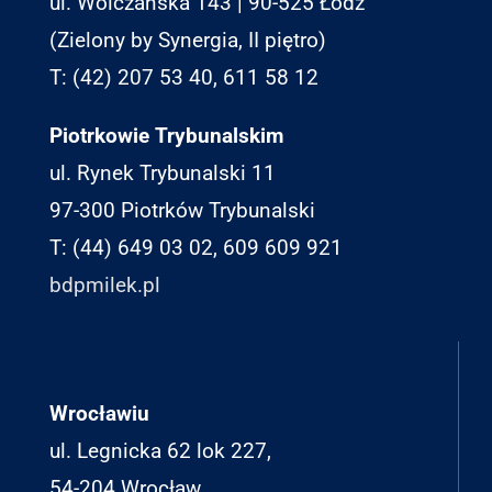
ul. Wólczańska 143 | 90-525 Łódź
(Zielony by Synergia, II piętro)
T: (42) 207 53 40, 611 58 12
Piotrkowie Trybunalskim
ul. Rynek Trybunalski 11
97-300 Piotrków Trybunalski
T: (44) 649 03 02, 609 609 921
bdpmilek.pl
Wrocławiu
ul. Legnicka 62 lok 227,
54-204 Wrocław