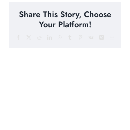
Share This Story, Choose
Your Platform!
Facebook
X
Reddit
LinkedIn
WhatsApp
Tumblr
Pinterest
Vk
Xing
Email