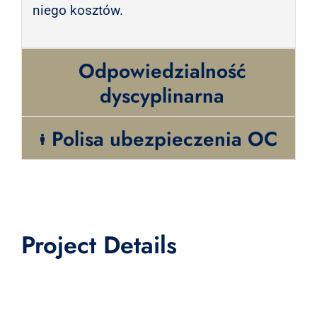
niego kosztów.
Odpowiedzialność
dyscyplinarna
Polisa ubezpieczenia OC
Project Details