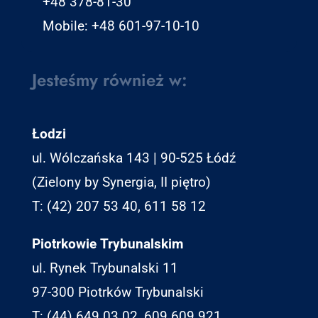
+48 378-81-30
Mobile: +48 601-97-10-10
Jesteśmy również w:
Łodzi
ul. Wólczańska 143 | 90-525 Łódź
(Zielony by Synergia, II piętro)
T: (42) 207 53 40, 611 58 12
Piotrkowie Trybunalskim
ul. Rynek Trybunalski 11
97-300 Piotrków Trybunalski
T: (44) 649 03 02, 609 609 921