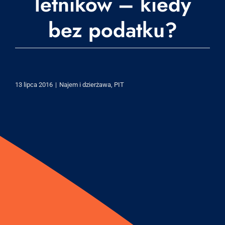
letników – kiedy
bez podatku?
13 lipca 2016
|
Najem i dzierżawa
,
PIT