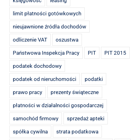
księgowość
leasing
limit płatności gotówkowych
nieujawnione źródła dochodów
odliczenie VAT
oszustwa
Państwowa Inspekcja Pracy
PIT
PIT 2015
podatek dochodowy
podatek od nieruchomości
podatki
prawo pracy
prezenty świąteczne
płatności w działalności gospodarczej
samochód firmowy
sprzedaż apteki
spółka cywilna
strata podatkowa