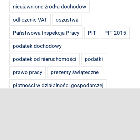
nieujawnione źródła dochodów
odliczenie VAT
oszustwa
Państwowa Inspekcja Pracy
PIT
PIT 2015
podatek dochodowy
podatek od nieruchomości
podatki
prawo pracy
prezenty świąteczne
płatności w działalności gospodarczej
samochód firmowy
sprzedaż apteki
spółka cywilna
strata podatkowa
ulgi podatkowe 2015
umowa zlecenia
VAT
VAT 2017
zaległości podatkowe