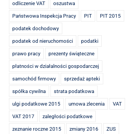
odliczenie VAT
oszustwa
Państwowa Inspekcja Pracy
PIT
PIT 2015
podatek dochodowy
podatek od nieruchomości
podatki
prawo pracy
prezenty świąteczne
płatności w działalności gospodarczej
samochód firmowy
sprzedaż apteki
spółka cywilna
strata podatkowa
ulgi podatkowe 2015
umowa zlecenia
VAT
VAT 2017
zaległości podatkowe
zeznanie roczne 2015
zmiany 2016
ZUS